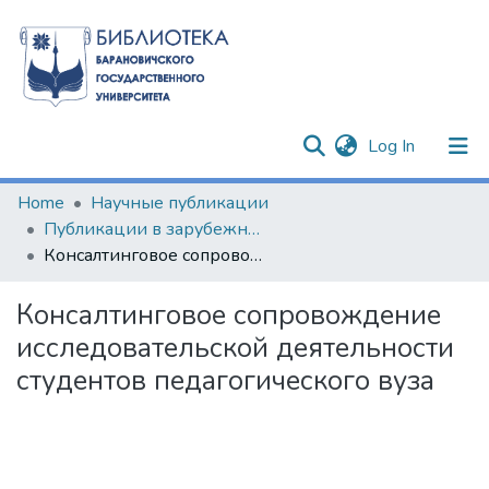
(current)
Log In
Communities & Collections
Home
Научные публикации
Публикации в зарубежных изданиях
All of DSpace
Консалтинговое сопровождение исследовательской деятельности студентов педагогического вуза
Statistics
Консалтинговое сопровождение
исследовательской деятельности
студентов педагогического вуза