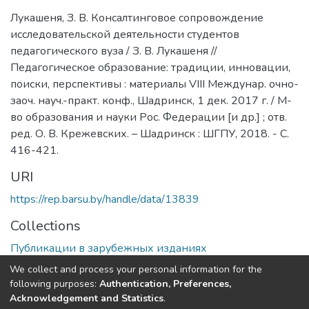
Лукашеня, З. В. Консалтинговое сопровождение
исследовательской деятельности студентов
педагогического вуза / З. В. Лукашеня //
Педагогическое образование: традиции, инновации,
поиски, перспективы : материалы VIII Междунар. очно-
заоч. науч.-практ. конф., Шадринск, 1 дек. 2017 г. / М-
во образования и науки Рос. Федерации [и др.] ; отв.
ред. О. В. Крежевских. – Шадринск : ШГПУ, 2018. - С.
416-421.
URI
https://rep.barsu.by/handle/data/13839
Collections
Публикации в зарубежных изданиях
We collect and process your personal information for the
Full item page
following purposes:
Authentication, Preferences,
Acknowledgement and Statistics
.