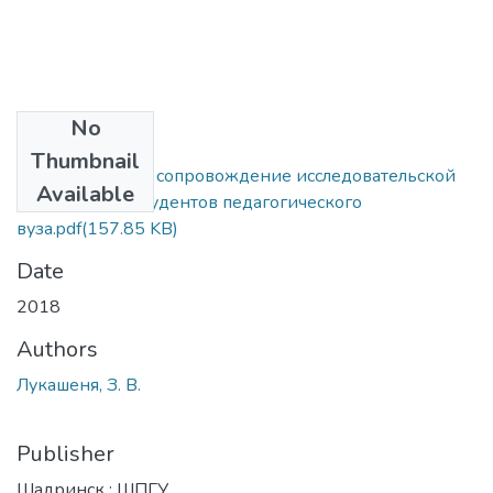
No
Files
Thumbnail
Консалтинговое сопровождение исследовательской
Available
деятельности студентов педагогического
вуза.pdf
(157.85 KB)
Date
2018
Authors
Лукашеня, З. В.
Publisher
Шадринск : ШПГУ