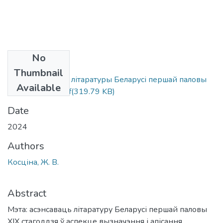
No
Files
Thumbnail
Эстэтычны ідэал літаратуры Беларусі першай паловы
Available
XIX стагоддзя.pdf
(319.79 KB)
Date
2024
Authors
Косціна, Ж. В.
Abstract
Мэта: асэнсаваць літаратуру Беларусі першай паловы
XIX стагоддзя ў аспекце вызначэння і апісання