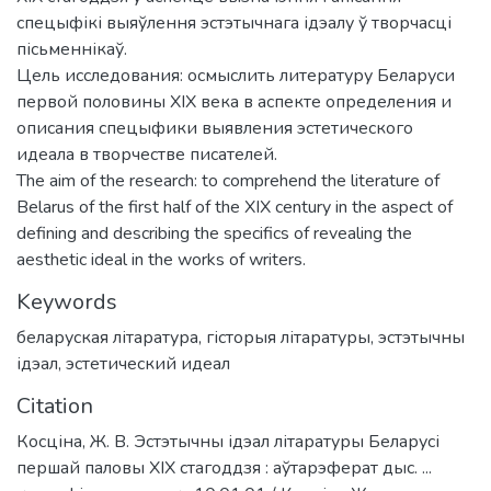
спецыфікі выяўлення эстэтычнага ідэалу ў творчасці
пісьменнікаў.
Цель исследования: осмыслить литературу Беларуси
первой половины ХІХ века в аспекте определения и
описания спецыфики выявления эстетического
идеала в творчестве писателей.
The aim of the research: to comprehend the literature of
Belarus of the first half of the XIX century in the aspect of
defining and describing the specifics of revealing the
aesthetic ideal in the works of writers.
Keywords
беларуская літаратура
,
гісторыя літаратуры
,
эстэтычны
ідэал
,
эстетический идеал
Citation
Косціна, Ж. В. Эстэтычны ідэал літаратуры Беларусі
першай паловы XIX стагоддзя : аўтарэферат дыс. ...