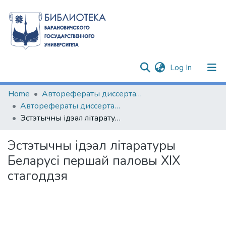
(current)
Log In
Communities & Collections
Home
Авторефераты диссертаций
Авторефераты диссертаций
All of DSpace
Эстэтычны ідэал літаратуры Беларусі першай паловы XIX стагоддзя
Statistics
Эстэтычны ідэал літаратуры
Беларусі першай паловы XIX
стагоддзя