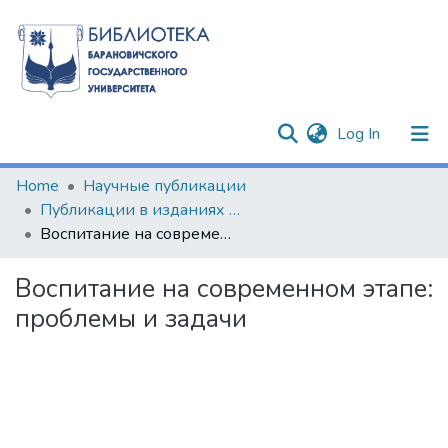
(current)
Log In
Communities & Collections
Home
Научные публикации
Публикации в изданиях Республики Беларусь
All of DSpace
Воспитание на современном этапе: проблемы и задачи
Statistics
Воспитание на современном этапе:
проблемы и задачи