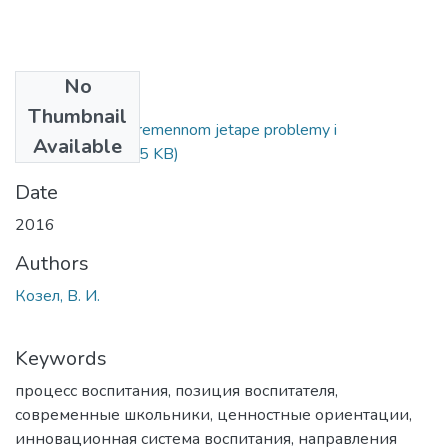
No
Files
Thumbnail
Vospitanie na sovremennom jetape problemy i
Available
zadachi.pdf
(192.45 KB)
Date
2016
Authors
Козел, В. И.
Keywords
процесс воспитания
,
позиция воспитателя
,
современные школьники
,
ценностные ориентации
,
инновационная система воспитания
,
направления