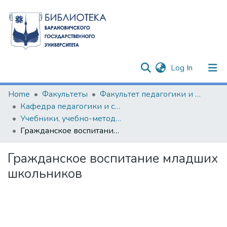
(current)
Log In
Communities & Collections
Home
Факультеты
Факультет педагогики и психологии
Кафедра педагогики и социально-гуманитарных дисциплин
All of DSpace
Учебники, учебно-методические пособия, курсы лекций и др.
Гражданское воспитание младших школьников
Statistics
Гражданское воспитание младших
школьников