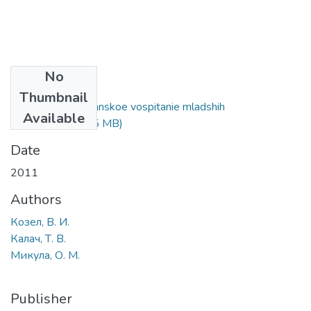
No
Files
Thumbnail
Kozel V. I. Grazhdanskoe vospitanie mladshih
Available
shkol'nikov.pdf
(4.5 MB)
Date
2011
Authors
Козел, В. И.
Калач, Т. В.
Микула, О. М.
Publisher