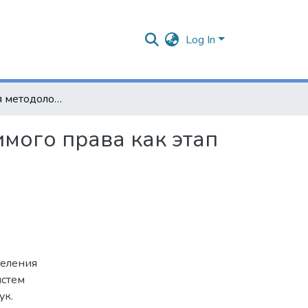
Log In
Гармонизация методологии определения применимого права как этап эволюции правовых систем современности
мого права как этап
деления
истем
ук.