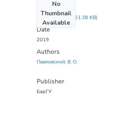
No
Files
Thumbnail
с. 229-230.pdf
(261.38 KB)
Available
Date
2019
Authors
Павловский, В. О.
Publisher
БарГУ