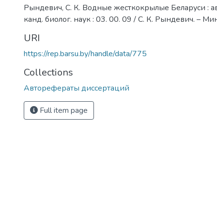
Рындевич, С. К. Водные жесткокрылые Беларуси : ав
канд. биолог. наук : 03. 00. 09 / С. К. Рындевич. – Мин
URI
https://rep.barsu.by/handle/data/775
Collections
Авторефераты диссертаций
Full item page