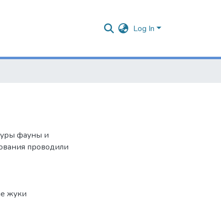
Log In
туры фауны и
дования проводили
е жуки