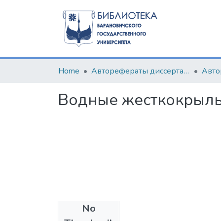
Home
Авторефераты диссертаций
Водные жесткокрылы
No
Files