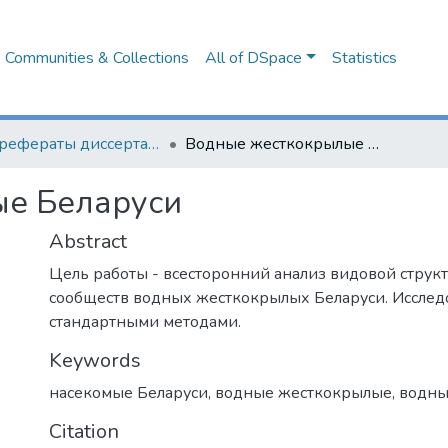
Communities & Collections
All of DSpace
Statistics
Авторефераты диссертаций
Водные жесткокрылые Беларуси
е Беларуси
Abstract
Цель работы - всесторонний анализ видовой струк
сообществ водных жесткокрылых Беларуси. Иссле
стандартными методами.
Keywords
насекомые Беларуси
,
водные жесткокрылые
,
водны
Citation