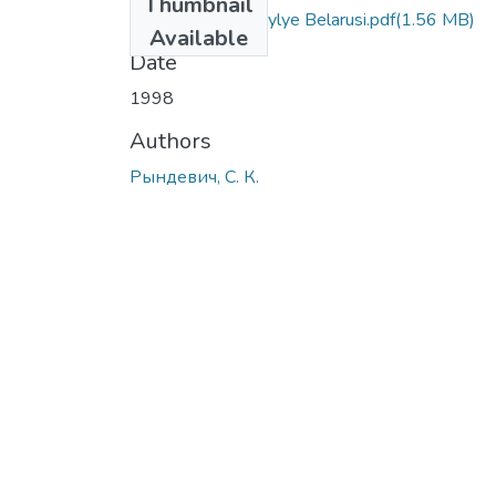
Thumbnail
Vodnye zhestkokrylye Belarusi.pdf
(1.56 MB)
Available
Date
1998
Authors
Рындевич, С. К.