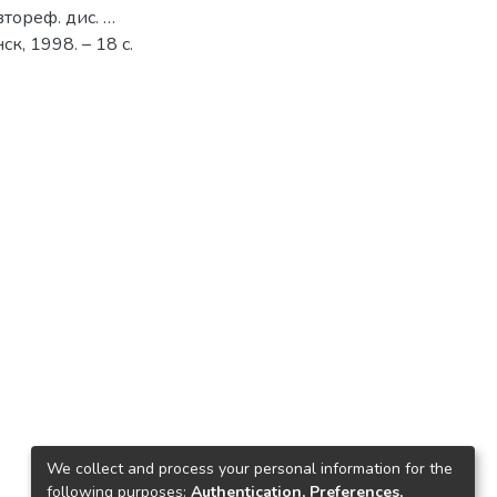
тореф. дис. …
ск, 1998. – 18 с.
We collect and process your personal information for the
following purposes:
Authentication, Preferences,