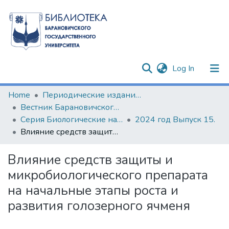
(current)
Log In
Communities & Collections
Home
Периодические издания БарГУ
Вестник Барановичского государственного университета
All of DSpace
Серия Биологические науки (общая биология). Сельскохозяйственные науки (агрономия)
2024 год Выпуск 15.
Влияние средств защиты и микробиологического препарата на начальные этапы роста и развития голозерного ячменя
Statistics
Влияние средств защиты и
микробиологического препарата
на начальные этапы роста и
развития голозерного ячменя