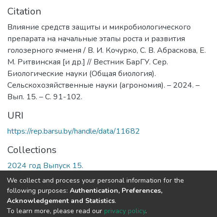
Citation
Влияние средств защиты и микробиологического
препарата на начальные этапы роста и развития
голозерного ячменя / В. И. Кочурко, С. В. Абраскова, Е.
М. Ритвинская [и др.] // Вестник БарГУ. Сер.
Биологические науки (Общая биология).
Сельскохозяйственные науки (агрономия). – 2024. –
Вып. 15. – С. 91-102.
URI
https://rep.barsu.by/handle/data/11682
Collections
2024 год Выпуск 15.
We collect and process your personal information for the
Full item page
following purposes:
Authentication, Preferences,
Acknowledgement and Statistics
.
To learn more, please read our
privacy policy
.