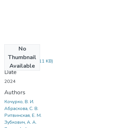
No
Files
Thumbnail
91-102.pdf
(558.11 KB)
Available
Date
2024
Authors
Кочурко, В. И.
Абраскова, С. В.
Ритвинская, Е. М.
Зубкович, А. А.