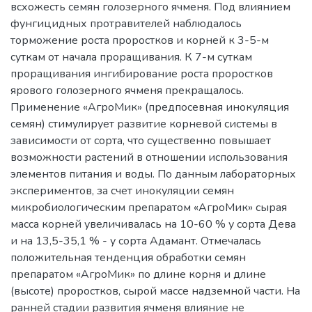
всхожесть семян голозерного ячменя. Под влиянием
фунгицидных протравителей наблюдалось
торможение роста проростков и корней к 3-5-м
суткам от начала проращивания. К 7-м суткам
проращивания ингибирование роста проростков
ярового голозерного ячменя прекращалось.
Применение «АгроМик» (предпосевная инокуляция
семян) стимулирует развитие корневой системы в
зависимости от сорта, что существенно повышает
возможности растений в отношении использования
элементов питания и воды. По данным лабораторных
экспериментов, за счет инокуляции семян
микробиологическим препаратом «АгроМик» сырая
масса корней увеличивалась на 10-60 % у сорта Дева
и на 13,5-35,1 % - у сорта Адамант. Отмечалась
положительная тенденция обработки семян
препаратом «АгроМик» по длине корня и длине
(высоте) проростков, сырой массе надземной части. На
ранней стадии развития ячменя влияние не