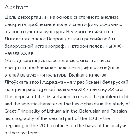
Abstract
Цель диссертации: на основе системного анализа
раскрыть проблемное поле и специфику основных
этапов изучения культуры Великого княжества
Литовского эпохи Возрождения в российской и
белорусской историографии второй половины XIX -
начала XX вв.
Мэта дысертацыі: на аснове сістэмнага аналіза
раскрыць праблемнае поле і спецыфіку асноўных
этапаў вывучэння культуры Вялікага княства
Літоўскага эпохі Адраджэння ў расійскай і беларускай
гісторыяграфіі другой палавіны XIX - пачатку XX стст.
The purpose of the dissertation: to reveal the problem field
and the specific character of the basic phases in the study of
Great Principality of Lithuania in the Belarusian and Russian
historiography of the second part of the 19th - the
beginning of the 20th centuries on the basis of the analysis
of their systems.