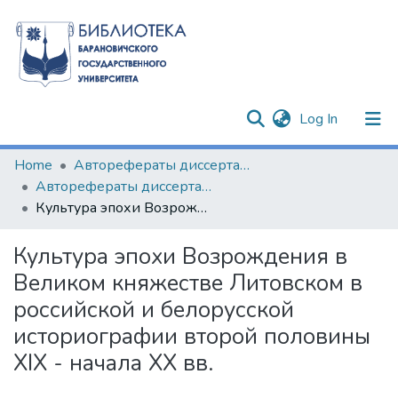
(current)
Log In
Communities & Collections
Home
Авторефераты диссертаций
Авторефераты диссертаций
All of DSpace
Культура эпохи Возрождения в Великом княжестве Литовском в российской и белорусской историографии второй половины XIX - начала XX вв.
Statistics
Культура эпохи Возрождения в
Великом княжестве Литовском в
российской и белорусской
историографии второй половины
XIX - начала XX вв.