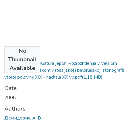
No
Files
Thumbnail
Demidovich, A. V. Kultura jepohi Vozrozhdenija v Velikom
Available
knjazhestve Litovskom v rossijskoj i belorusskoj istoriografii
vtoroj poloviny XIX - nachala XX vv..pdf
(1.18 MB)
Date
2008
Authors
Демидович, А. В.