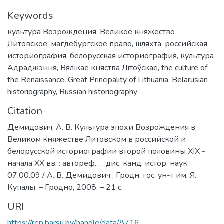
Keywords
культура Возрождения
,
Великое княжество
Литовское
,
магдебургское право
,
шляхта
,
российская
историография
,
белорусская историография
,
культура
Адраджэння
,
Вялікае княства Літоўскае
,
the culture of
the Renaissance
,
Great Principality of Lithuania
,
Belarusian
historiography
,
Russian historiography
Citation
Демидович, А. В. Культура эпохи Возрождения в
Великом княжестве Литовском в российской и
белорусской историографии второй половины XIX -
начала XX вв. : автореф. … дис. канд. истор. наук :
07.00.09 / А. В. Демидович ; Гродн. гос. ун-т им. Я.
Купалы. – Гродно, 2008. – 21 с.
URI
https://rep.barsu.by/handle/data/8716