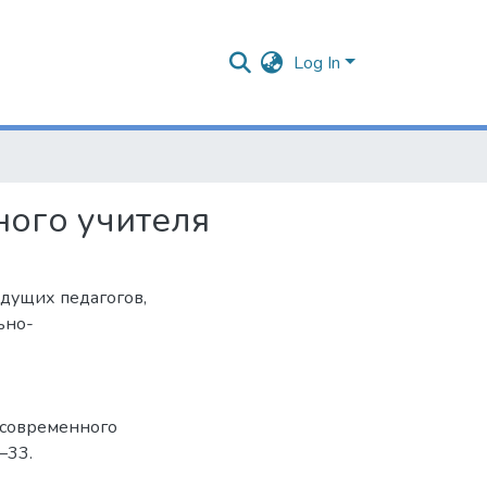
Log In
ого учителя
удущих педагогов
,
ьно-
 современного
9–33.