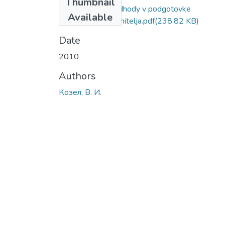
Thumbnail
Innovacionnye podhody v podgotovke
Available
sovremennogo uchitelja.pdf
(238.82 KB)
Date
2010
Authors
Козел, В. И.