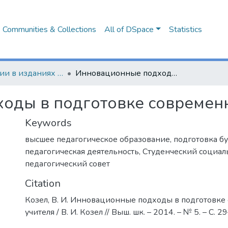
Communities & Collections
All of DSpace
Statistics
Публикации в изданиях Республики Беларусь
Инновационные подходы в подготовке современного учителя
оды в подготовке современн
Keywords
высшее педагогическое образование
,
подготовка б
педагогическая деятельность
,
Студенческий социал
педагогический совет
Citation
Козел, В. И. Инновационные подходы в подготовке
учителя / В. И. Козел // Выш. шк. – 2014. – № 5. – С. 2