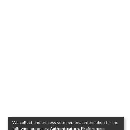
We collect and process your personal information for the
following purposes:
Authentication, Preferences,