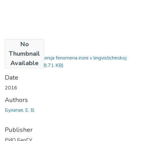
No
Files
Thumbnail
Osobennosti izuchenija fenomena ironii v lingvisticheskoj
Available
paradigme.pdf
(828.71 KB)
Date
2016
Authors
Булатая, Е. В.
Publisher
РИО БарГУ