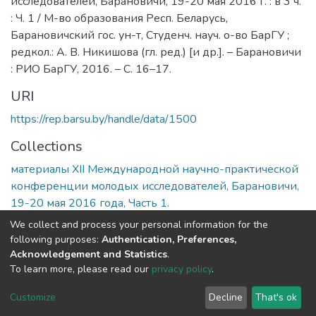
исследователей, Барановичи, 19-20 мая 2016 г. : в 3 ч.
: Ч. 1 / М-во образования Респ. Беларусь,
Барановичский гос. ун-т, Студенч. науч. о-во БарГУ ;
редкол.: А. В. Никишова (гл. ред.) [и др.]. – Барановичи
: РИО БарГУ, 2016. – С. 16–17.
URI
https://rep.barsu.by/handle/data/1500
Collections
материалы XII Международной научно-практической
конференции молодых исследователей, Барановичи,
19-20 мая 2016 года, Часть 1.
We collect and process your personal information for the
Full item page
following purposes:
Authentication, Preferences,
Acknowledgement and Statistics
.
To learn more, please read our
privacy policy
.
DSpace software
copyright © 2002-2026
LYRASIS
Cookie
Privacy
End User
Send
Customize
Decline
That's ok
settings
policy
Agreement
Feedback