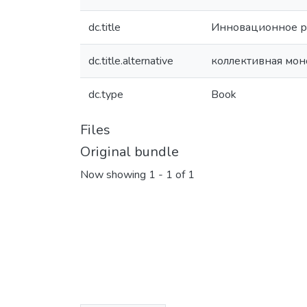
dc.title
Инновационное ра
dc.title.alternative
коллективная мо
dc.type
Book
Files
Original bundle
Now showing
1 - 1 of 1