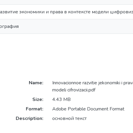
звитие экономики и права в контексте модели цифрови
нография
Name:
Innovacionnoe razvitie jekonomiki i pra
modeli cifrovizacii.pdf
Size:
4.43 MB
Format:
Adobe Portable Document Format
Description:
основной текст