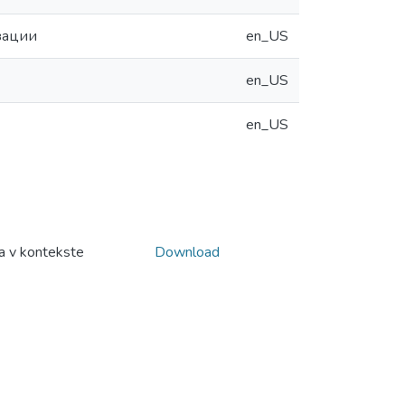
зации
en_US
en_US
en_US
va v kontekste
Download