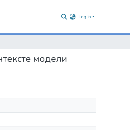
Log In
нтексте модели