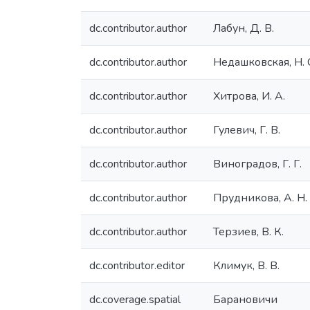
dc.contributor.author
Лабун, Д. В.
dc.contributor.author
Недашковская, Н. 
dc.contributor.author
Хитрова, И. А.
dc.contributor.author
Гулевич, Г. В.
dc.contributor.author
Виноградов, Г. Г.
dc.contributor.author
Прудникова, А. Н.
dc.contributor.author
Терзиев, В. К.
dc.contributor.editor
Климук, В. В.
dc.coverage.spatial
Барановичи