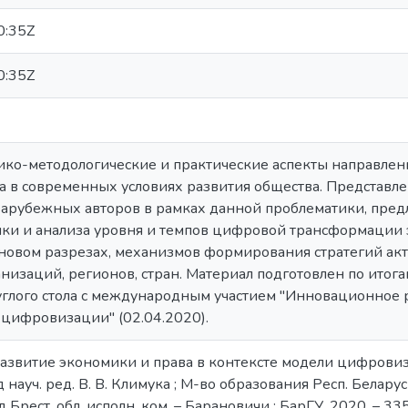
0:35Z
0:35Z
ико-методологические и практические аспекты направл
а в современных условиях развития общества. Представл
зарубежных авторов в рамках данной проблематики, пре
ки и анализа уровня и темпов цифровой трансформации 
ановом разрезах, механизмов формирования стратегий а
низаций, регионов, стран. Материал подготовлен по итог
углого стола с международным участием "Инновационное 
 цифровизации" (02.04.2020).
витие экономики и права в контексте модели цифровизаци
од науч. ред. В. В. Климука ; М-во образования Респ. Беларусь
рест. обл. исполн. ком. – Барановичи : БарГУ, 2020. – 335