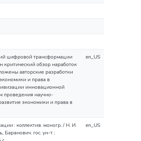
ений цифровой трансформации
en_US
ен критический обзор наработок
дложены авторские разработки
экономики и права в
ктивизации инновационной
ам проведения научно-
развитие экономики и права в
и : коллектив. моногр. / Н. И.
en_US
, Баранович. гос. ун-т ;
 с.