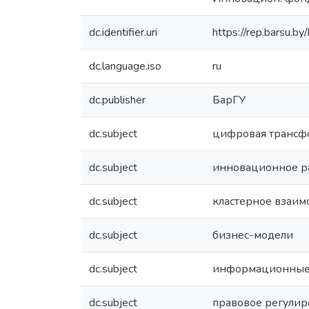
dc.identifier.uri
https://rep.barsu.b
dc.language.iso
ru
dc.publisher
БарГУ
dc.subject
цифровая трансф
dc.subject
инновационное р
dc.subject
кластерное взаим
dc.subject
бизнес-модели
dc.subject
информационные
dc.subject
правовое регули