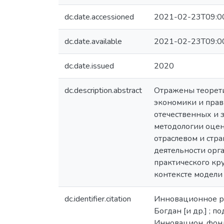
dc.date.accessioned
2021-02-23T09:0
dc.date.available
2021-02-23T09:0
dc.date.issued
2020
dc.description.abstract
Отражены теорет
экономики и прав
отечественных и 
методологии оцен
отраслевом и стр
деятельности орга
практического кр
контексте модели
dc.identifier.citation
Инновационное раз
Богдан [и др.] ; п
Инновацион. фонд Б