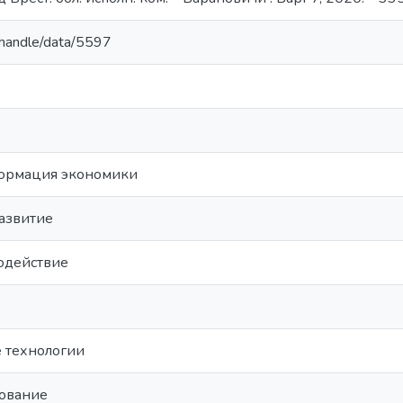
y/handle/data/5597
ормация экономики
азвитие
одействие
 технологии
рование