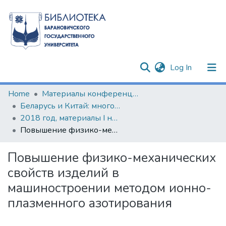
(current)
Log In
Communities & Collections
Home
Материалы конференций и семинаров
Беларусь и Китай: многовекторность сотрудничества
All of DSpace
2018 год, материалы I научно-практического круглого стола по изучению китайского языка и культуры
Повышение физико-механических свойств изделий в машиностроении методом ионно-плазменного азотирования
Statistics
Повышение физико-механических
свойств изделий в
машиностроении методом ионно-
плазменного азотирования