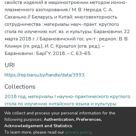
свойств изделий в машиностроении методом ионно-
плазменного азотирования / М. В. Нерода, С. А.
Саханько // Беларусь и Китай: многовекторность
сотрудничества : материалы науч.-практ. круглого
стола по изучению кит. яз. и культуры, Барановичи, 22
марта 2018 г. / Барановичский гос. ун-т ; редкол.: В. В.
Климук (гл. ред.), И. С. Криштоп (отв. ред.). –
Барановичи : БарГУ, 2018. – С. 63–65.
URI
https://rep.barsu.by/handle/data/3993
Collections
2018 год, материалы I научно-практического круглого
стола по изучению китайского языка и культуры
We collect and process your personal information for the
Full item page
following purposes:
Authentication, Preferences,
Acknowledgement and Statistics
.
To learn more, please read our
privacy policy
.