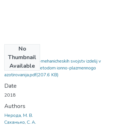
No
Files
Thumbnail
Povyshenie fiziko-mehanicheskih svojstv izdelij v
Available
mashinostroenii metodom ionno-plazmennogo
azotirovanija.pdf
(207.6 KB)
Date
2018
Authors
Нерода, М. В.
Саханько, С. А.