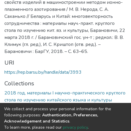
свойств изделий в машиностроении методом ионно-
плазменного азотирования / М. В. Нерода, С. А.
Саханько // Беларусь и Китай: многовекторность
сотрудничества : материалы науч.-практ. круглого
стола по изучению кит. яз. и культуры, Барановичи, 22
марта 2018 г. / Барановичский гос. ун-т ; редкол.: В. В.
Климук (гл. ред.), И. С. Криштоп (отв. ред.). –
Барановичи : БарГУ, 2018. – С. 63–65.
URI
https://rep.barsu.by/handle/data/3993
Collections
2018 год, материалы I научно-практического круглого
стола по изучению китайского языка и культуры
We collect and process your personal information for the
Full item page
following purposes:
Authentication, Preferences,
Acknowledgement and Statistics
.
To learn more, please read our
privacy policy
.