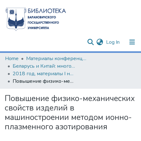
(current)
Log In
Communities & Collections
Home
Материалы конференций и семинаров
Беларусь и Китай: многовекторность сотрудничества
All of DSpace
2018 год, материалы I научно-практического круглого стола по изучению китайского языка и культуры
Повышение физико-механических свойств изделий в машиностроении методом ионно-плазменного азотирования
Statistics
Повышение физико-механических
свойств изделий в
машиностроении методом ионно-
плазменного азотирования