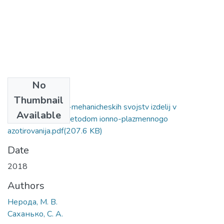
No
Files
Thumbnail
Povyshenie fiziko-mehanicheskih svojstv izdelij v
Available
mashinostroenii metodom ionno-plazmennogo
azotirovanija.pdf
(207.6 KB)
Date
2018
Authors
Нерода, М. В.
Саханько, С. А.