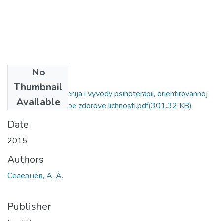
No
Files
Thumbnail
Osnovnye polozhenija i vyvody psihoterapii, orientirovannoj
Available
na psihologicheskoe zdorove lichnosti.pdf
(301.32 KB)
Date
2015
Authors
Селезнёв, А. А.
Publisher