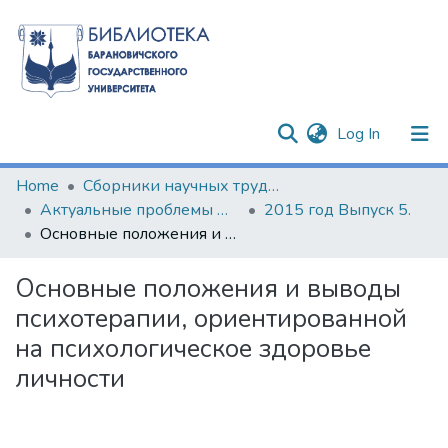
(current)
Log In
Communities & Collections
Home
Сборники научных трудов
Актуальные проблемы формирования психолого-педагогической культуры будущих специалистов
2015 год Выпуск 5.
All of DSpace
Основные положения и выводы психотерапии, ориентированной на психологическое здоровье личности
Statistics
Основные положения и выводы
психотерапии, ориентированной
на психологическое здоровье
личности