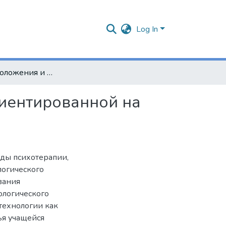
Log In
Основные положения и выводы психотерапии, ориентированной на психологическое здоровье личности
иентированной на
оды психотерапии,
логического
вания
ологического
технологии как
ья учащейся