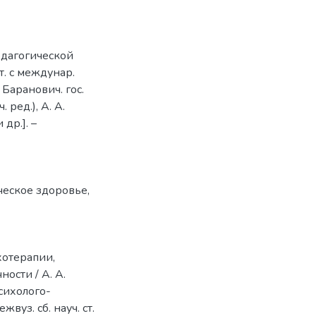
дагогической
т. с междунар.
 Баранович. гос.
. ред.), А. А.
 др.]. –
ческое здоровье
,
хотерапии,
ости / А. А.
сихолого-
вуз. сб. науч. ст.