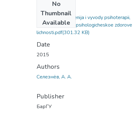
No
Files
Thumbnail
Osnovnye polozhenija i vyvody psihoterapii,
Available
orientirovannoj na psihologicheskoe zdorove
lichnosti.pdf
(301.32 KB)
Date
2015
Authors
Селезнёв, А. А.
Publisher
БарГУ