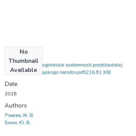
No
Files
Thumbnail
Nacionalno-psihologicheskie osobennosti predstavitelej
Available
belorusskogo i kitajskogo narodov.pdf
(216.81 KB)
Date
2018
Authors
Рзаева, Ж. В.
Боом, Ю. В.