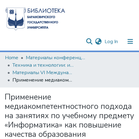
(current)
Log In
Communities & Collections
Home
Материалы конференций и семинаров
Техника и технологии: инновации и качество
All of DSpace
Материалы VI Международной научно-практической конференции, 20 декабря 2019 г.
Применение медиакомпетентностного подхода на занятиях по учебному предмету «Информатика» как повышение качества образования
Statistics
Применение
медиакомпетентностного подхода
на занятиях по учебному предмету
«Информатика» как повышение
качества образования