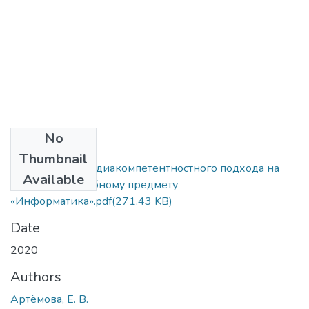
No
Files
Thumbnail
Применение медиакомпетентностного подхода на
Available
занятиях по учебному предмету
«Информатика».pdf
(271.43 KB)
Date
2020
Authors
Артёмова, Е. В.