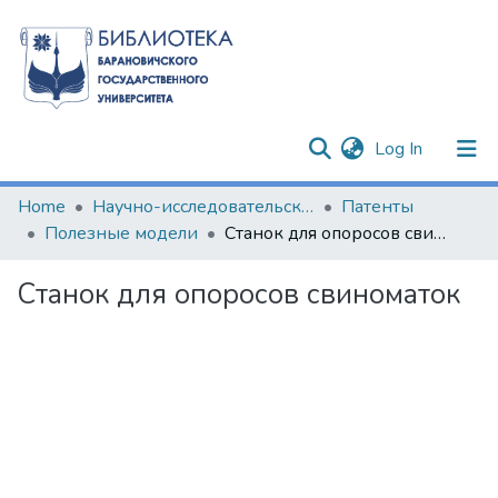
(current)
Log In
Communities & Collections
Home
Научно-исследовательские разработки
Патенты
Полезные модели
Станок для опоросов свиноматок
All of DSpace
Станок для опоросов свиноматок
Statistics