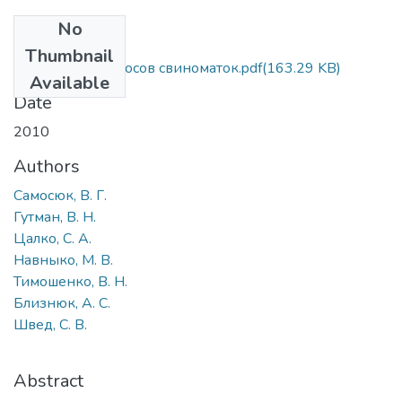
No
Files
Thumbnail
Станок для опоросов свиноматок.pdf
(163.29 KB)
Available
Date
2010
Authors
Самосюк, В. Г.
Гутман, В. Н.
Цалко, С. А.
Навныко, М. В.
Тимошенко, В. Н.
Близнюк, А. С.
Швед, С. В.
Abstract