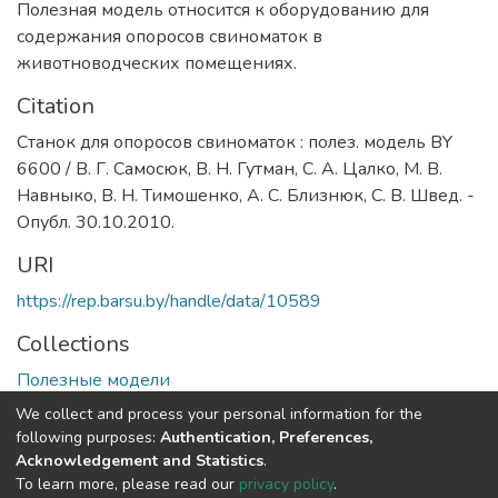
Полезная модель относится к оборудованию для
содержания опоросов свиноматок в
животноводческих помещениях.
Citation
Станок для опоросов свиноматок : полез. модель BY
6600 / В. Г. Самосюк, В. Н. Гутман, С. А. Цалко, М. В.
Навныко, В. Н. Тимошенко, А. С. Близнюк, С. В. Швед. -
Опубл. 30.10.2010.
URI
https://rep.barsu.by/handle/data/10589
Collections
Полезные модели
We collect and process your personal information for the
Full item page
following purposes:
Authentication, Preferences,
Acknowledgement and Statistics
.
To learn more, please read our
privacy policy
.