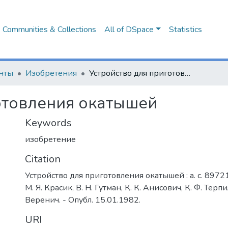
Communities & Collections
All of DSpace
Statistics
нты
Изобретения
Устройство для приготовления окатышей
отовления окатышей
Keywords
изобретение
Citation
Устройство для приготовления окатышей : а. с. 89721
М. Я. Красик, В. Н. Гутман, К. К. Анисович, К. Ф. Терп
Веренич. - Опубл. 15.01.1982.
URI