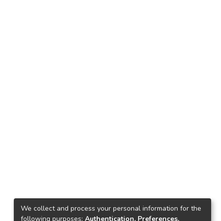
We collect and process your personal information for the
following purposes:
Authentication, Preferences,