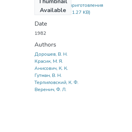
Thumbnail
Устройство для приготовления
Available
окатышей.pdf
(191.27 KB)
Date
1982
Authors
Дорошев, В. Н.
Красик, М. Я.
Анисович, К. К.
Гутман, В. Н.
Терпиловский, К. Ф.
Веренич, Ф. Л.