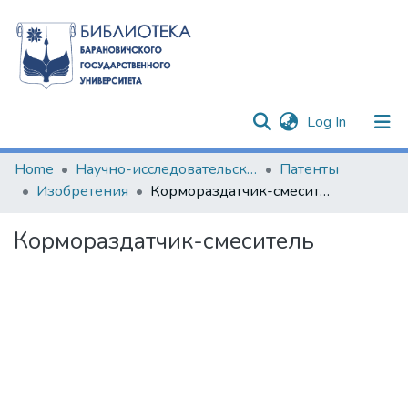
(current)
Log In
Communities & Collections
Home
Научно-исследовательские разработки
Патенты
Изобретения
Кормораздатчик-смеситель
All of DSpace
Кормораздатчик-смеситель
Statistics