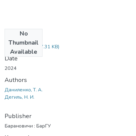
No
Files
Thumbnail
123-124.pdf
(277.31 KB)
Available
Date
2024
Authors
Даниленко, Т. А.
Дегиль, Н. И.
Publisher
Барановичи : БарГУ