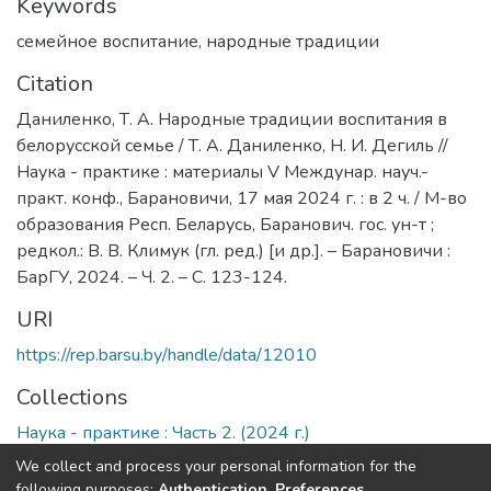
Keywords
семейное воспитание
,
народные традиции
Citation
Даниленко, Т. А. Народные традиции воспитания в
белорусской семье / Т. А. Даниленко, Н. И. Дегиль //
Наука - практике : материалы V Междунар. науч.-
практ. конф., Барановичи, 17 мая 2024 г. : в 2 ч. / М-во
образования Респ. Беларусь, Баранович. гос. ун-т ;
редкол.: В. В. Климук (гл. ред.) [и др.]. – Барановичи :
БарГУ, 2024. – Ч. 2. – С. 123-124.
URI
https://rep.barsu.by/handle/data/12010
Collections
Наука - практике : Часть 2. (2024 г.)
We collect and process your personal information for the
Full item page
following purposes:
Authentication, Preferences,