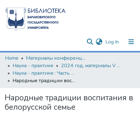
(current)
Log In
Communities & Collections
Home
Материалы конференций и семинаров
Наука - практике
2024 год, материалы V Международной научно-практической конференции
All of DSpace
Наука - практике : Часть 2. (2024 г.)
Народные традиции воспитания в белорусской семье
Statistics
Народные традиции воспитания в
белорусской семье