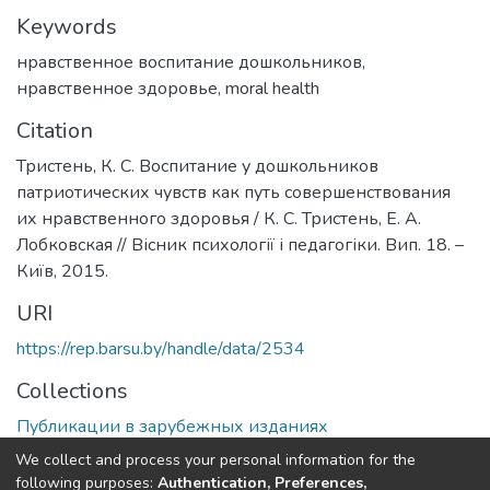
Keywords
нравственное воспитание дошкольников
,
нравственное здоровье
,
moral health
Citation
Тристень, К. С. Воспитание у дошкольников
патриотических чувств как путь совершенствования
их нравственного здоровья / К. С. Тристень, Е. А.
Лобковская // Вісник психології і педагогіки. Вип. 18. –
Київ, 2015.
URI
https://rep.barsu.by/handle/data/2534
Collections
Публикации в зарубежных изданиях
We collect and process your personal information for the
Full item page
following purposes:
Authentication, Preferences,