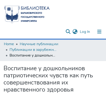
(current)
Log In
Communities & Collections
Home
Научные публикации
Публикации в зарубежных изданиях
All of DSpace
Воспитание у дошкольников патриотических чувств как путь совершенствования их нравственного здоровья
Statistics
Воспитание у дошкольников
патриотических чувств как путь
совершенствования их
нравственного здоровья