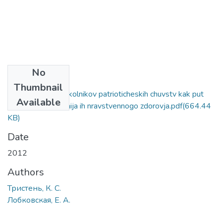
No
Files
Thumbnail
Vospitanie u doshkolnikov patrioticheskih chuvstv kak put
Available
sovershenstvovanija ih nravstvennogo zdorovja.pdf
(664.44
KB)
Date
2012
Authors
Тристень, К. С.
Лобковская, Е. А.