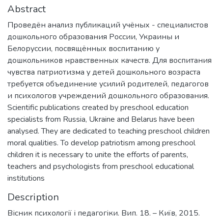
Abstract
Проведён анализ публикаций учёных - специалистов
дошкольного образования России, Украины и
Белоруссии, посвящённых воспитанию у
дошкольников нравственных качеств. Для воспитания
чувства патриотизма у детей дошкольного возраста
требуется объединение усилий родителей, педагогов
и психологов учреждений дошкольного образования.
Scientific publications created by preschool education
specialists from Russia, Ukraine and Belarus have been
analysed. They are dedicated to teaching preschool children
moral qualities. To develop patriotism among preschool
children it is necessary to unite the efforts of parents,
teachers and psychologists from preschool educational
institutions
Description
Вісник психології і педагогіки. Вип. 18. – Київ, 2015.