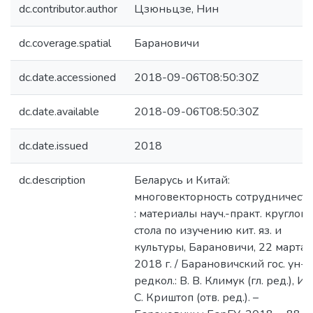
dc.contributor.author
Цзюньцзе, Нин
dc.coverage.spatial
Барановичи
dc.date.accessioned
2018-09-06T08:50:30Z
dc.date.available
2018-09-06T08:50:30Z
dc.date.issued
2018
dc.description
Беларусь и Китай:
многовекторность сотрудничеств
: материалы науч.-практ. круглого
стола по изучению кит. яз. и
культуры, Барановичи, 22 марта
2018 г. / Барановичский гос. ун-т 
редкол.: В. В. Климук (гл. ред.), И.
С. Криштоп (отв. ред.). –