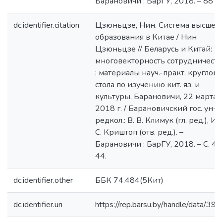
Барановичи : БарГУ, 2018. – 88 с.
dc.identifier.citation
Цзюньцзе, Нин. Система высшег
образования в Китае / Нин
Цзюньцзе // Беларусь и Китай:
многовекторность сотрудничеств
: материалы науч.-практ. круглого
стола по изучению кит. яз. и
культуры, Барановичи, 22 марта
2018 г. / Барановичский гос. ун-т 
редкол.: В. В. Климук (гл. ред.), И.
С. Криштоп (отв. ред.). –
Барановичи : БарГУ, 2018. – С. 42
44.
dc.identifier.other
ББК 74.484(5Кит)
dc.identifier.uri
https://rep.barsu.by/handle/data/39