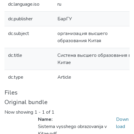
dc.language.iso
ru
dc.publisher
БарГУ
dc.subject
организация высшего
образования Китая
dc.title
Система высшего образования в
Китае
dc.type
Article
Files
Original bundle
Now showing
1 - 1 of 1
Name:
Down
Sistema vysshego obrazovanija v
load
Kitae.pdf