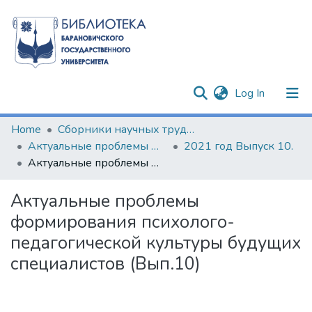
(current)
Log In
Communities & Collections
Home
Сборники научных трудов
Актуальные проблемы формирования психолого-педагогической культуры будущих специалистов
2021 год Выпуск 10.
All of DSpace
Актуальные проблемы формирования психолого-педагогической культуры будущих специалистов (Вып.10)
Statistics
Актуальные проблемы
формирования психолого-
педагогической культуры будущих
специалистов (Вып.10)