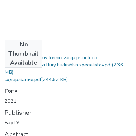
No
Files
Thumbnail
Aktualnye problemy formirovanija psihologo-
Available
pedagogicheskoj kultury budushhih specialistov.pdf
(2.36
MB)
содержание.pdf
(244.62 KB)
Date
2021
Publisher
БарГУ
Abstract