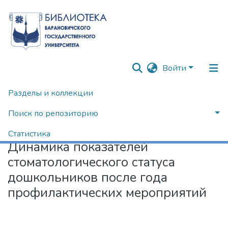
Войти
Разделы и коллекции
Главная
Научные публикации
Публикации в изданиях Республики Беларусь
Поиск по репозиторию
Динамика показателей стоматологического статуса дошкольников после года профилактических мероприятий
Статистика
Динамика показателей
стоматологического статуса
дошкольников после года
профилактических мероприятий