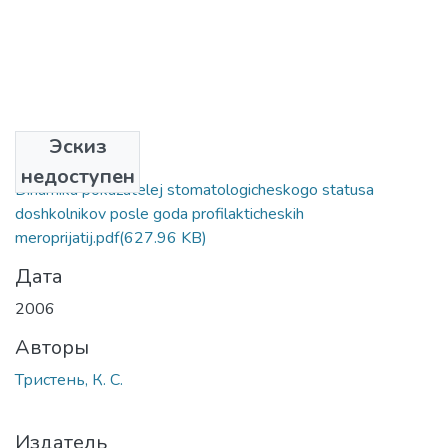
Эскиз
Файлы
недоступен
Dinamika pokazatelej stomatologicheskogo statusa
doshkolnikov posle goda profilakticheskih
meroprijatij.pdf
(627.96 KB)
Дата
2006
Авторы
Тристень, К. С.
Издатель