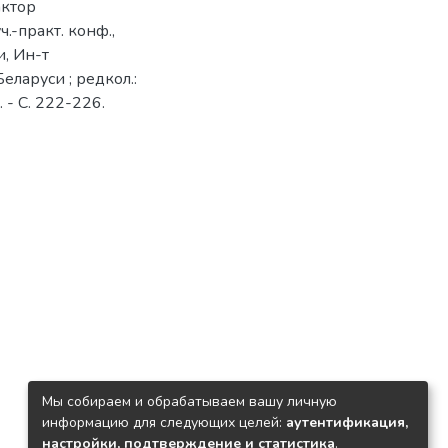
актор
.-практ. конф.,
и, Ин-т
ларуси ; редкол.:
 - С. 222-226.
Мы собираем и обрабатываем вашу личную
информацию для следующих целей:
аутентификация,
настройки, подтверждение и статистика
.