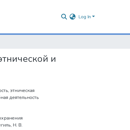
Log In
этнической и
ость
,
этническая
ная деятельность
сохранения
иль, Н. В.