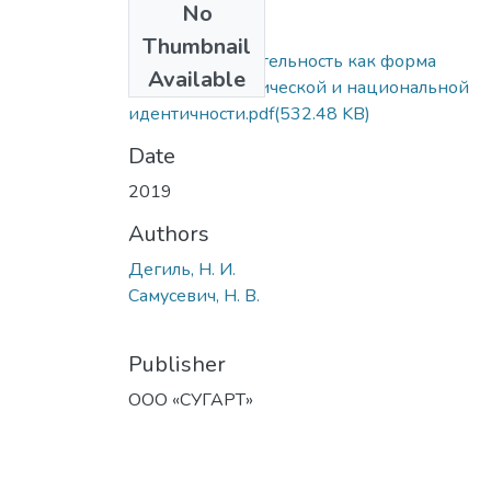
No
Files
Thumbnail
Внеучебная деятельность как форма
Available
сохранения этнической и национальной
идентичности.pdf
(532.48 KB)
Date
2019
Authors
Дегиль, Н. И.
Самусевич, Н. В.
Publisher
ООО «СУГАРТ»