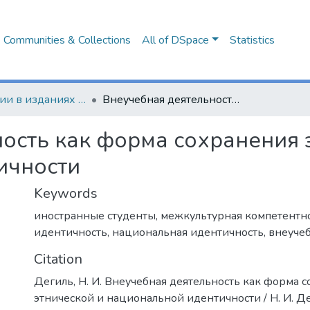
Communities & Collections
All of DSpace
Statistics
Публикации в изданиях Республики Беларусь
Внеучебная деятельность как форма сохранения этнической и национальной идентичности
ость как форма сохранения 
ичности
Keywords
иностранные студенты
,
межкультурная компетентн
идентичность
,
национальная идентичность
,
внеучеб
Citation
Дегиль, Н. И. Внеучебная деятельность как форма 
этнической и национальной идентичности / Н. И. Дег