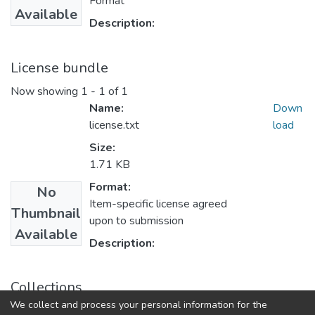
Format
Available
Description:
License bundle
Now showing
1 - 1 of 1
Name:
Down
license.txt
load
Size:
1.71 KB
Format:
No
Item-specific license agreed
Thumbnail
upon to submission
Available
Description:
Collections
We collect and process your personal information for the
Наука - практике : Часть 2. (2024 г.)