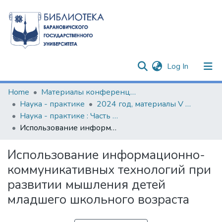
(current)
Log In
Communities & Collections
Home
Материалы конференций и семинаров
Наука - практике
2024 год, материалы V Международной научно-практической конференции
All of DSpace
Наука - практике : Часть 2. (2024 г.)
Использование информационно-коммуникативных технологий при развитии мышления детей младшего школьного возраста
Statistics
Использование информационно-
коммуникативных технологий при
развитии мышления детей
младшего школьного возраста