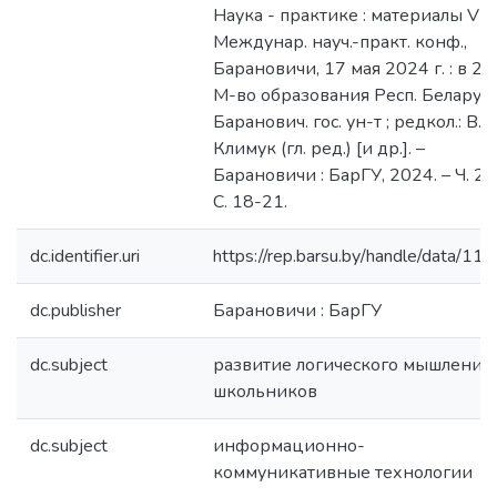
Наука - практике : материалы V
Междунар. науч.-практ. конф.,
Барановичи, 17 мая 2024 г. : в 2 ч.
М-во образования Респ. Беларусь
Баранович. гос. ун-т ; редкол.: В. В
Климук (гл. ред.) [и др.]. –
Барановичи : БарГУ, 2024. – Ч. 2. 
С. 18-21.
dc.identifier.uri
https://rep.barsu.by/handle/data/11
dc.publisher
Барановичи : БарГУ
dc.subject
развитие логического мышления 
школьников
dc.subject
информационно-
коммуникативные технологии