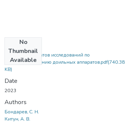
No
Files
Thumbnail
Анализ результатов исследований по
Available
совершенствованию доильных аппаратов.pdf
(740.38
KB)
Date
2023
Authors
Бондарев, С. Н.
Китун, А. В.