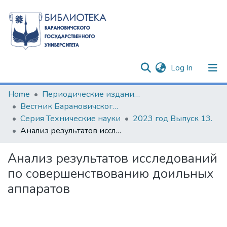
(current)
Log In
Communities & Collections
Home
Периодические издания БарГУ
Вестник Барановичского государственного университета
All of DSpace
Серия Технические науки
2023 год Выпуск 13.
Анализ результатов исследований по совершенствованию доильных аппаратов
Statistics
Анализ результатов исследований
по совершенствованию доильных
аппаратов