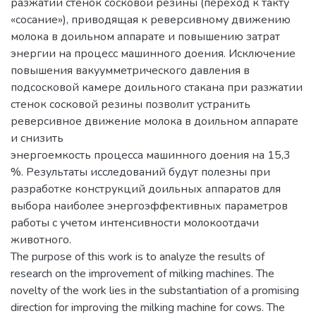
разжатии стенок сосковой резины (переход к такту
«сосание»), приводящая к реверсивному движению
молока в доильном аппарате и повышению затрат
энергии на процесс машинного доения. Исключение
повышения вакуумметрического давления в
подсосковой камере доильного стакана при разжатии
стенок сосковой резины позволит устранить
реверсивное движение молока в доильном аппарате
и снизить
энергоемкость процесса машинного доения на 15,3
%. Результаты исследований будут полезны при
разработке конструкций доильных аппаратов для
выбора наиболее энергоэффективных параметров
работы с учетом интенсивности молокоотдачи
животного.
The purpose of this work is to analyze the results of
research on the improvement of milking machines. The
novelty of the work lies in the substantiation of a promising
direction for improving the milking machine for cows. The