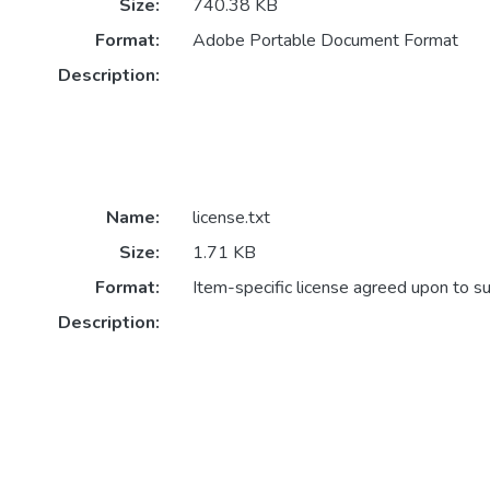
Size:
740.38 KB
Format:
Adobe Portable Document Format
Description:
Name:
license.txt
Size:
1.71 KB
Format:
Item-specific license agreed upon to s
Description: