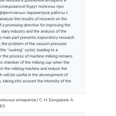
ие молока в доильном аппарате и
исследований будут полезны при
эффективных параметров работы с
lyze the results of research on the
 a promising direction for improving the
 dairy industry and the analysis of the
he main part presents exploratory research
hat the problem of the vacuum pressure
he “sucking” cycle), leading to a
or the process of machine milking remains
tion chamber of the milking cup when the
 in the milking machine and reduce the
h will be useful in the development of
 taking into account the intensity of the
льных аппаратов / С. Н. Бондарев, А.
63.