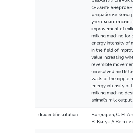
разжатии стенок 
снизить энергоем
разработке конст
учетом интенсивнос
improvement of milki
milking machine for c
energy intensity of 
in the field of impr
value increasing whe
reversible movement 
unresolved and littl
walls of the nipple 
energy intensity of 
milking machine desi
animal’s milk output.
dc.identifier.citation
Бондарев, С. Н. А
В. Китун // Вестни