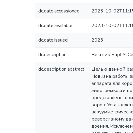
dc.date.accessioned
2023-10-02T11:1
dc.date.available
2023-10-02T11:1
dc.date.issued
2023
dc.description
Вестник БарГУ. Сер
dc.description.abstract
Целью данной раб
Новизна работы з
аппарата для кор
энергоемкости пр
представлены пои
коров. Установле
вакуумметрическог
реверсивному дви
доения. Исключен