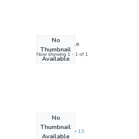
No
License bundle
Thumbnail
Now showing
1 - 1 of 1
Available
No
Collections
Thumbnail
2023 год Выпуск 13.
Available