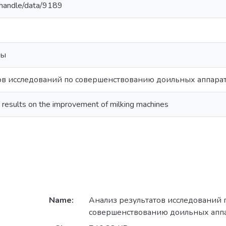
y/handle/data/9189
ты
ов исследований по совершенствованию доильных аппара
h results on the improvement of milking machines
Name:
Анализ результатов исследований 
совершенствованию доильных аппа