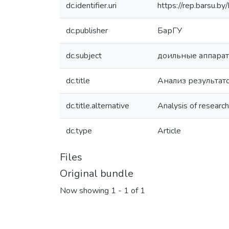
dc.identifier.uri
https://rep.barsu.b
dc.publisher
БарГУ
dc.subject
доильные аппара
dc.title
Анализ результат
dc.title.alternative
Analysis of researc
dc.type
Article
Files
Original bundle
Now showing
1 - 1 of 1