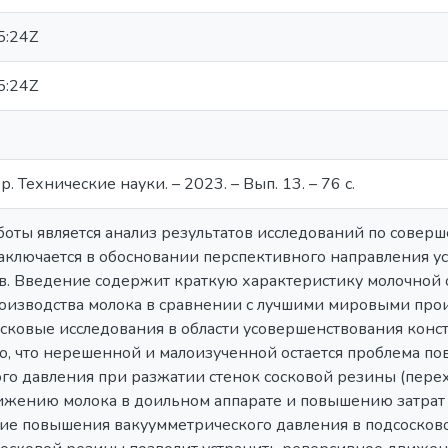
5:24Z
5:24Z
. Технические науки. – 2023. – Вып. 13. – 76 с.
оты является анализ результатов исследований по совер
аключается в обосновании перспективного направления у
ов. Введение содержит краткую характеристику молочной 
оизводства молока в сравнении с лучшими мировыми прои
сковые исследования в области усовершенствования конс
но, что нерешенной и малоизученной остается проблема 
о давления при разжатии стенок сосковой резины (перехо
жению молока в доильном аппарате и повышению затрат
ие повышения вакуумметрического давления в подсосково