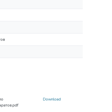
тов
по
Download
ратов.pdf