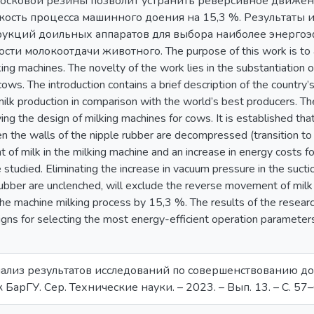
сосковой резины позволит устранить реверсивное движен
кость процесса машинного доения на 15,3 %. Результаты 
рукций доильных аппаратов для выбора наиболее энерго
ти молокоотдачи животного. The purpose of this work is to ana
ng machines. The novelty of the work lies in the substantiation of
ows. The introduction contains a brief description of the country’s
milk production in comparison with the world’s best producers. T
oving the design of milking machines for cows. It is established t
n the walls of the nipple rubber are decompressed (transition to t
of milk in the milking machine and an increase in energy costs f
e studied. Eliminating the increase in vacuum pressure in the suc
rubber are unclenched, will exclude the reverse movement of milk
the machine milking process by 15,3 %. The results of the researc
gns for selecting the most energy-efficient operation parameters,
нализ результатов исследований по совершенствованию дои
к БарГУ. Сер. Технические науки. – 2023. – Вып. 13. – С. 57–