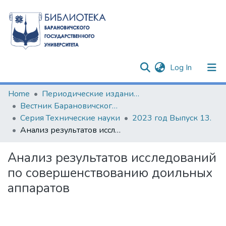
(current)
Log In
Communities & Collections
Home
Периодические издания БарГУ
Вестник Барановичского государственного университета
All of DSpace
Серия Технические науки
2023 год Выпуск 13.
Анализ результатов исследований по совершенствованию доильных аппаратов
Statistics
Анализ результатов исследований
по совершенствованию доильных
аппаратов