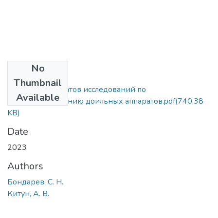
No
Files
Thumbnail
Анализ результатов исследований по
Available
совершенствованию доильных аппаратов.pdf
(740.38
KB)
Date
2023
Authors
Бондарев, С. Н.
Китун, А. В.