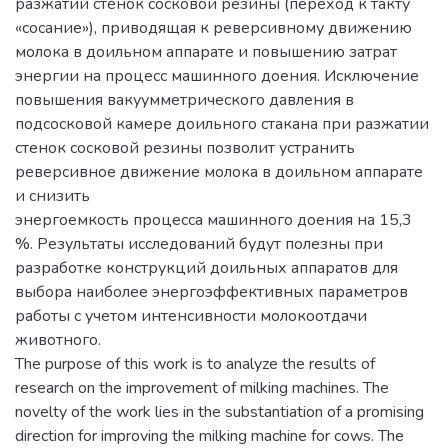
разжатии стенок сосковой резины (переход к такту
«сосание»), приводящая к реверсивному движению
молока в доильном аппарате и повышению затрат
энергии на процесс машинного доения. Исключение
повышения вакуумметрического давления в
подсосковой камере доильного стакана при разжатии
стенок сосковой резины позволит устранить
реверсивное движение молока в доильном аппарате
и снизить
энергоемкость процесса машинного доения на 15,3
%. Результаты исследований будут полезны при
разработке конструкций доильных аппаратов для
выбора наиболее энергоэффективных параметров
работы с учетом интенсивности молокоотдачи
животного.
The purpose of this work is to analyze the results of
research on the improvement of milking machines. The
novelty of the work lies in the substantiation of a promising
direction for improving the milking machine for cows. The