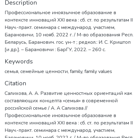
Description
Профессиональное иноязычное образование в
контексте инноваций XXI века : сб. ст. по результатам II
Науч.-практ. семинара с международ. участием,
Барановичи, 10 нояб. 2022 г. / М-во образования Респ.
Беларусь, Баранович. гос. ун-т ; редкол.: И. С. Криштоп
[и др.]. – Барановичи : БарГУ, 2022. – 260 с.
Keywords
семья
,
семейные ценности
,
family
,
family values
Citation
Салихова, А. А. Развитие ценностных ориентаций как
составляющих концепта «семья» в современной
российской семье / А. А Салихова //
Профессиональное иноязычное образование в
контексте инноваций XXI века : сб. ст. по результатам II
Науч.-практ. семинара с международ. участием,
Барановичи, 10 нояб. 2022 г. / М-во образования Респ.