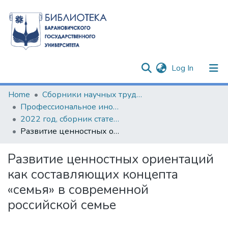
(current)
Log In
Communities & Collections
Home
Сборники научных трудов
Профессиональное иноязычное образование в контексте инноваций XXI века
All of DSpace
2022 год, сборник статей по результатам II Научно-практического семинара с международным участием
Развитие ценностных ориентаций как составляющих концепта «семья» в современной российской семье
Statistics
Развитие ценностных ориентаций
как составляющих концепта
«семья» в современной
российской семье