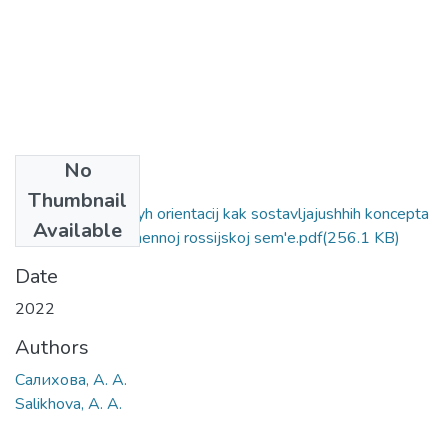
No
Files
Thumbnail
Razvitie cennostnyh orientacij kak sostavljajushhih koncepta
Available
«sem'ja» v sovremennoj rossijskoj sem'e.pdf
(256.1 KB)
Date
2022
Authors
Салихова, А. А.
Salikhova, A. A.