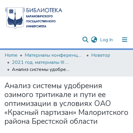
(current)
Log In
Communities & Collections
Home
Материалы конференций и семинаров
Новатор
2021 год, материалы III Барановичского научно-образовательного форума
All of DSpace
Анализ системы удобрения озимого тритикале и пути ее оптимизации в условиях ОАО «Красный партизан» Малоритского района Брестской области
Statistics
Анализ системы удобрения
озимого тритикале и пути ее
оптимизации в условиях ОАО
«Красный партизан» Малоритского
района Брестской области