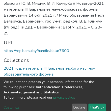
области / Ю. В. Мищук, В. И. Кочурко // Новатор-2021 :
материалы III Баранович. науч.-образоват. форума,
Барановичи, 14 окт. 2021 г. / М-во образования Респ.
Беларусь, Баранович. гос. ун-т ; редкол.: В. В. Климук
(гл. ред.) [и др.]. – Барановичи : БарГУ, 2021. – С. 28–
29.
URI
https://rep.barsu.by/handle/data/7600
Collections
2021 год, материалы III Барановичского научно-
образовательного форума
We collect and process your personal information for the
Full item page
following purposes:
Authentication, Preferences,
Acknowledgement and Statistics
.
To learn more, please read our
privacy policy
.
DSpace software
copyright © 2002-2026
LYRASIS
Cookie
Privacy
End User
Send
Customize
Decline
That's ok