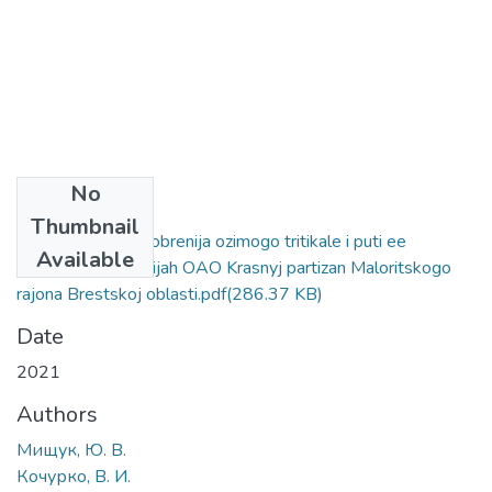
No
Files
Thumbnail
Analiz sistemy udobrenija ozimogo tritikale i puti ee
Available
optimizacii v uslovijah OAO Krasnyj partizan Maloritskogo
rajona Brestskoj oblasti.pdf
(286.37 KB)
Date
2021
Authors
Мищук, Ю. В.
Кочурко, В. И.