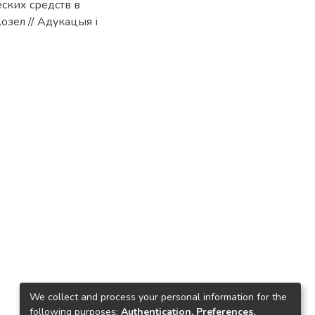
ских средств в
озел // Адукацыя і
We collect and process your personal information for the
following purposes:
Authentication, Preferences,