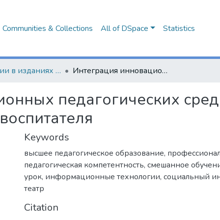
Communities & Collections
All of DSpace
Statistics
Публикации в изданиях Республики Беларусь
Интеграция инновационных педагогических средств в подготовке успешного педагога-воспитателя
онных педагогических средс
воспитателя
Keywords
высшее педагогическое образование
,
профессиона
педагогическая компетентность
,
смешанное обучен
урок
,
информационные технологии
,
социальный и
театр
Citation