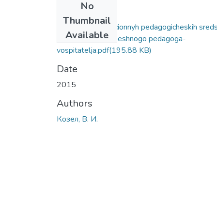
No
Files
Thumbnail
Integracija innovacionnyh pedagogicheskih sred
Available
v podgotovke uspeshnogo pedagoga-
vospitatelja.pdf
(195.88 KB)
Date
2015
Authors
Козел, В. И.