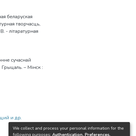
ная беларуская
атурная творчасць
,
В. - літаратурная
чэнне сучаснай
 Грыцаль. – Мінск :
ций и др.
We collect and process your personal information for the
following purposes:
Authentication, Preferences,