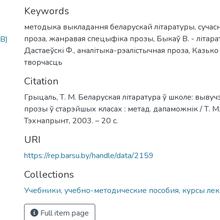
Keywords
методыка выкладання беларускай літаратуры
,
сучас
проза
,
жанравая спецыфіка прозы
,
Быкаў В. - літар
B)
Дастаеўскі Ф.
,
аналітыка-рэалістычная проза
,
Казько 
творчасць
Citation
Грыцаль, Т. М. Беларуская літаратура ў школе: выву
прозы ў старэйшых класах : метад. дапаможнік / Т. М.
Тэхнапрынт, 2003. – 20 с.
URI
https://rep.barsu.by/handle/data/2159
Collections
Учебники, учебно-методические пособия, курсы лек
Full item page