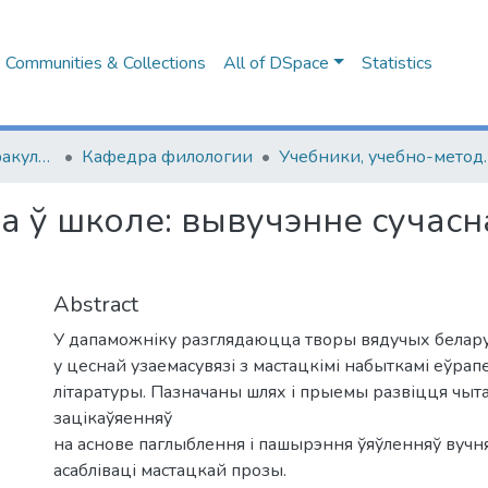
Communities & Collections
All of DSpace
Statistics
Лингвистический факультет
Кафедра филологии
Учебники, учебно-мет
а ў школе: вывучэнне сучасн
Abstract
У дапаможніку разглядаюцца творы вядучых белару
у цеснай узаемасувязі з мастацкімі набыткамі еўрап
літаратуры. Пазначаны шлях і прыемы развіцця чыт
зацікаўяенняў
на аснове паглыблення і пашырэння ўяўлeнняў вуч
асабліваці мастацкай прозы.