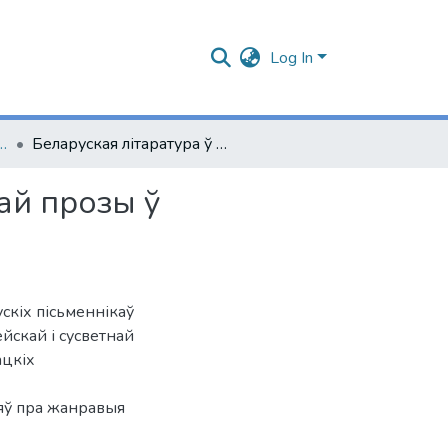
Log In
одические пособия, курсы лекций и др.
Беларуская літаратура ў школе: вывучэнне сучаснай прозы ў старэйшых класах
ай прозы ў
скіх пісьменнікаў
ейскай і сусветнай
ацкіх
няў пра жанравыя