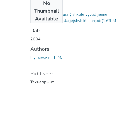
No
Files
Thumbnail
Belaruskaja lіtaratura ў shkole vyvuchjenne
Available
suchasnaj prozy ў starjejshyh klasah.pdf
(1.63 M
Date
2004
Authors
Пучынская, Т. М.
Publisher
Тэхнапрынт