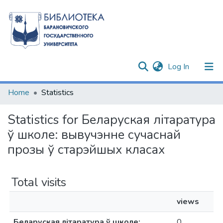
(current)
Log In
Communities & Collections
Home
Statistics
All of DSpace
Statistics for Беларуская літаратура
ў школе: вывучэнне сучаснай
прозы ў старэйшых класах
Total visits
views
Беларуская літаратура ў школе:
0