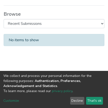
Browse
Recent Submissions
No items to show
We collect and process your personal information for the
following purposes:
Authentication, Preferences,
Acknowledgement and Statistics
.
To learn more, please read our
privacy policy
.
DSpace software
copyright © 2002-2026
LYRASIS
Cookie
Privacy
End User
Send
Customize
Decline
That's ok
settings
policy
Agreement
Feedback