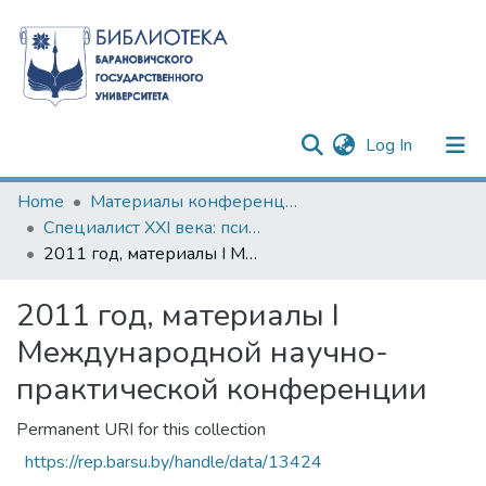
(current)
Log In
Communities & Collections
Home
Материалы конференций и семинаров
Специалист XXI века: психолого-педагогическая культура и профессиональная компетентность
All of DSpace
2011 год, материалы I Международной научно-практической конференции
Statistics
2011 год, материалы I
Международной научно-
практической конференции
Permanent URI for this collection
https://rep.barsu.by/handle/data/13424