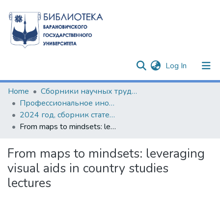
(current)
Log In
Communities & Collections
Home
Сборники научных трудов
Профессиональное иноязычное образование в контексте инноваций XXI века
All of DSpace
2024 год, сборник статей по результатам III Научно-практического семинара с международным участием
From maps to mindsets: leveraging visual aids in country studies lectures
Statistics
From maps to mindsets: leveraging
visual aids in country studies
lectures