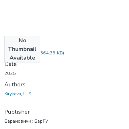
No
Files
Thumbnail
Kirykava U. S..pdf
(364.39 KB)
Available
Date
2025
Authors
Kirykava, U. S.
Publisher
Барановичи : БарГУ