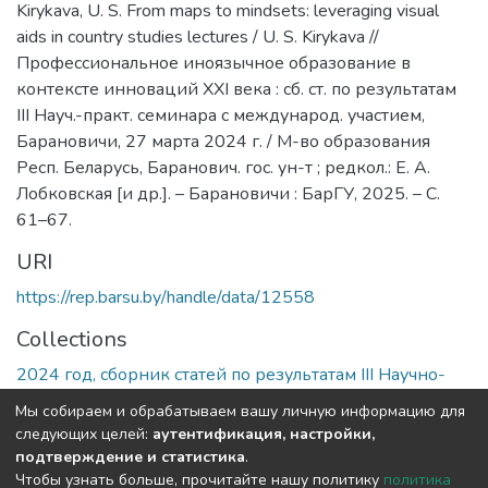
Kirykava, U. S. From maps to mindsets: leveraging visual
aids in country studies lectures / U. S. Kirykava //
Профессиональное иноязычное образование в
контексте инноваций XXI века : сб. ст. по результатам
IIІ Науч.-практ. семинара с международ. участием,
Барановичи, 27 марта 2024 г. / М-во образования
Респ. Беларусь, Баранович. гос. ун-т ; редкол.: Е. А.
Лобковская [и др.]. – Барановичи : БарГУ, 2025. – С.
61–67.
URI
https://rep.barsu.by/handle/data/12558
Collections
2024 год, сборник статей по результатам III Научно-
практического семинара с международным участием
Мы собираем и обрабатываем вашу личную информацию для
следующих целей:
аутентификация, настройки,
Full item page
подтверждение и статистика
.
Чтобы узнать больше, прочитайте нашу политику
политика