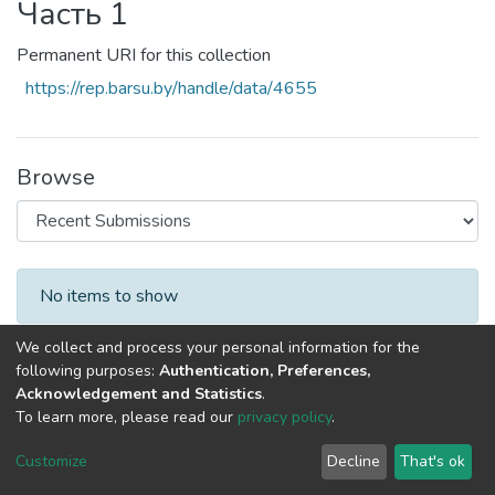
Часть 1
Permanent URI for this collection
https://rep.barsu.by/handle/data/4655
Browse
Recent Submissions
No items to show
We collect and process your personal information for the
following purposes:
Authentication, Preferences,
Acknowledgement and Statistics
.
To learn more, please read our
privacy policy
.
DSpace software
copyright © 2002-2026
LYRASIS
Cookie
Privacy
End User
Send
Customize
Decline
That's ok
settings
policy
Agreement
Feedback