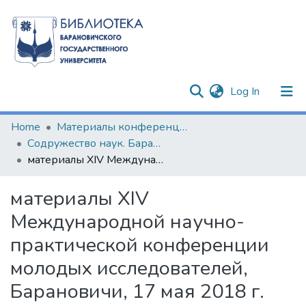
(current)
Log In
Communities & Collections
Home
Материалы конференций и семинаров
Содружество наук. Барановичи-2018
All of DSpace
материалы XIV Международной научно-практической конференции молодых исследователей, Барановичи, 17 мая 2018 г. Часть 1
Statistics
материалы XIV
Международной научно-
практической конференции
молодых исследователей,
Барановичи, 17 мая 2018 г.