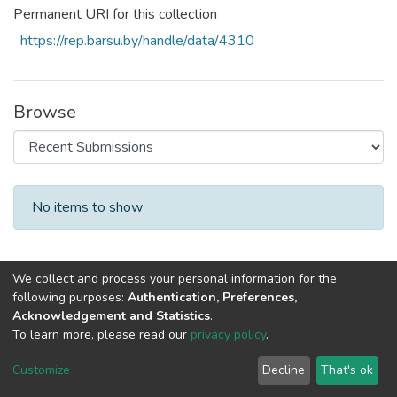
Permanent URI for this collection
https://rep.barsu.by/handle/data/4310
Browse
Recent Submissions
No items to show
We collect and process your personal information for the
following purposes:
Authentication, Preferences,
Acknowledgement and Statistics
.
To learn more, please read our
privacy policy
.
DSpace software
copyright © 2002-2026
LYRASIS
Cookie
Privacy
End User
Send
Customize
Decline
That's ok
settings
policy
Agreement
Feedback