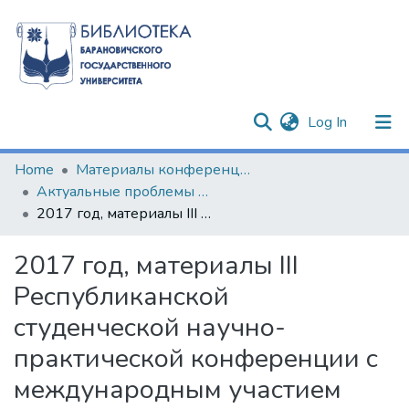
(current)
Log In
Communities & Collections
Home
Материалы конференций и семинаров
Актуальные проблемы филологических и педагогических наук
All of DSpace
2017 год, материалы III Республиканской студенческой научно-практической конференции с международным участием
Statistics
2017 год, материалы III
Республиканской
студенческой научно-
практической конференции с
международным участием