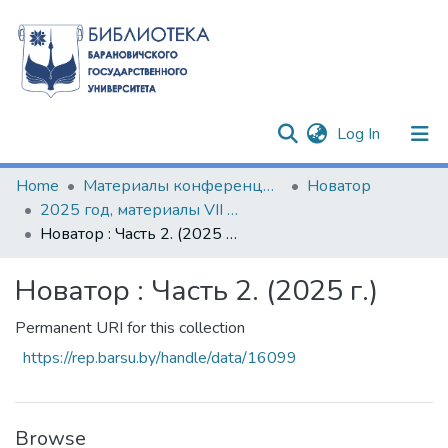
(current)
Log In
Communities & Collections
Home
Материалы конференций и семинаров
Новатор
2025 год, материалы VII Барановичского научно-образовательного форума
All of DSpace
Новатор : Часть 2. (2025 г.)
Statistics
Новатор : Часть 2. (2025 г.)
Permanent URI for this collection
https://rep.barsu.by/handle/data/16099
Browse