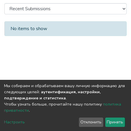
Recent Submissions
No items to show
Мы собираем и обрабатываем вашу личную информацию для
следующих целей:
аутентификация, настройки,
подтверждение и статистика
.
Чтобы узнать больше, прочитайте нашу политику
политика
приватности
.
DSpace software
copyright © 2002-2026
LYRASIS
Cookie
Privacy
End User
Send
Настроить
Отклонить
Принять
settings
policy
Agreement
Feedback