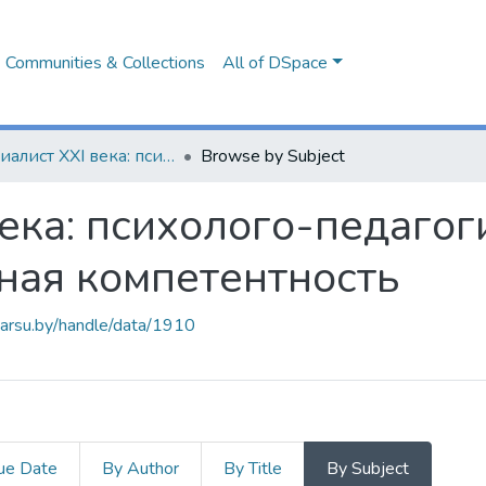
Communities & Collections
All of DSpace
Специалист XXI века: психолого-педагогическая культура и профессиональная компетентность
Browse by Subject
ека: психолого-педагог
ная компетентность
.barsu.by/handle/data/1910
ue Date
By Author
By Title
By Subject