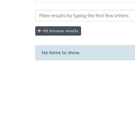
Browsing Специалист XXI
All browse results
No items to show.