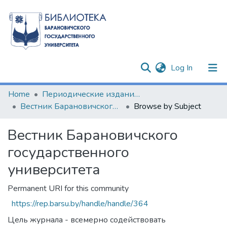
(current)
Log In
Communities & Collections
Home
Периодические издания БарГУ
Вестник Барановичского государственного университета
Browse by Subject
All of DSpace
Вестник Барановичского
государственного
университета
Permanent URI for this community
https://rep.barsu.by/handle/handle/364
Цель журнала - всемерно содействовать