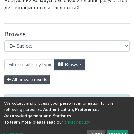
Республики Беларусь для опубликования результатов
диссертационных исследований.
Browse
Browsing Вестник Барановичского госу
Browse
All browse results
No items to show.
We collect and process your personal information for the
following purposes:
Authentication, Preferences,
Acknowledgement and Statistics
.
To learn more, please read our
privacy policy
.
DSpace software
copyright © 2002-2026
LYRASIS
Cookie
Privacy
End User
Send