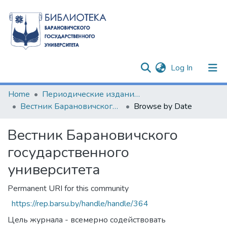
(current)
Log In
Communities & Collections
Home
Периодические издания БарГУ
Вестник Барановичского государственного университета
Browse by Date
All of DSpace
Вестник Барановичского
государственного
университета
Permanent URI for this community
https://rep.barsu.by/handle/handle/364
Цель журнала - всемерно содействовать