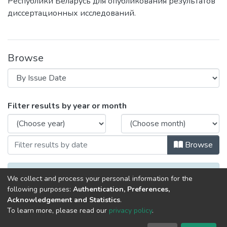
Республики Беларусь для опубликования результатов
диссертационных исследований.
Browse
Browsing Вестник Барановичского госу
Filter results by year or month
Browse
No items to show.
We collect and process your personal information for the
following purposes:
Authentication, Preferences,
Acknowledgement and Statistics
.
To learn more, please read our
privacy policy
.
DSpace software
copyright © 2002-2026
LYRASIS