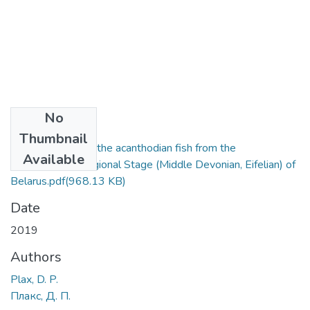
No
Files
Thumbnail
A new species of the acanthodian fish from the
Available
Kostyukovichi Regional Stage (Middle Devonian, Eifelian) of
Belarus.pdf
(968.13 KB)
Date
2019
Authors
Plax, D. P.
Плакс, Д. П.