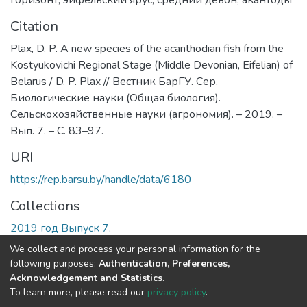
Citation
Plax, D. P. A new species of the acanthodian fish from the
Kostyukovichi Regional Stage (Middle Devonian, Eifelian) of
Belarus / D. P. Plax // Вестник БарГУ. Сер.
Биологические науки (Общая биология).
Сельскохозяйственные науки (агрономия). – 2019. –
Вып. 7. – С. 83–97.
URI
https://rep.barsu.by/handle/data/6180
Collections
2019 год Выпуск 7.
We collect and process your personal information for the
Full item page
following purposes:
Authentication, Preferences,
Acknowledgement and Statistics
.
To learn more, please read our
privacy policy
.
DSpace software
copyright © 2002-2026
LYRASIS