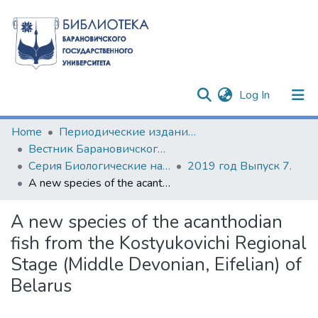
(current)
Log In
Communities & Collections
Home
Периодические издания БарГУ
Вестник Барановичского государственного университета
All of DSpace
Серия Биологические науки (общая биология). Сельскохозяйственные науки (агрономия)
2019 год Выпуск 7.
A new species of the acanthodian fish from the Kostyukovichi Regional Stage (Middle Devonian, Eifelian) of Belarus
Statistics
A new species of the acanthodian
fish from the Kostyukovichi Regional
Stage (Middle Devonian, Eifelian) of
Belarus