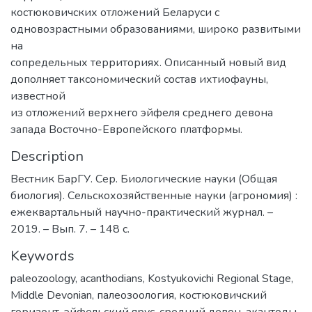
костюковичских отложений Беларуси с
одновозрастными образованиями, широко развитыми
на
сопредельных территориях. Описанный новый вид
дополняет таксономический состав ихтиофауны,
известной
из отложений верхнего эйфеля среднего девона
запада Восточно-Европейского платформы.
Description
Вестник БарГУ. Сер. Биологические науки (Общая
биология). Сельскохозяйственные науки (агрономия) :
ежеквартальный научно-практический журнал. –
2019. – Вып. 7. – 148 с.
Keywords
paleozoology
,
acanthodians
,
Kostyukovichi Regional Stage
,
Middle Devonian
,
палеозоология
,
костюковичский
горизонт
,
эйфельский ярус
,
средний девон
,
акантоды