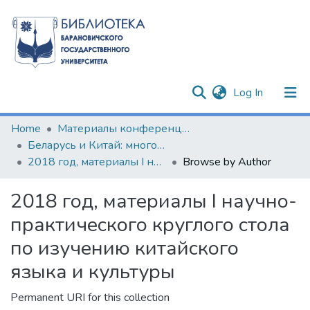
(current)
Log In
Communities & Collections
Home
Материалы конференций и семинаров
Беларусь и Китай: многовекторность сотрудничества
All of DSpace
2018 год, материалы I научно-практического круглого стола по изучению китайского языка и культуры
Browse by Author
2018 год, материалы I научно-
практического круглого стола
по изучению китайского
языка и культуры
Permanent URI for this collection