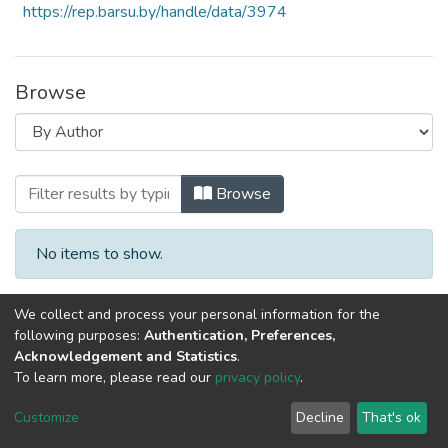
https://rep.barsu.by/handle/data/3974
Browse
Browsing 2018 год, материалы I научн
Browse
No items to show.
We collect and process your personal information for the
following purposes:
Authentication, Preferences,
Acknowledgement and Statistics
.
To learn more, please read our
privacy policy
.
DSpace software
copyright © 2002-2026
LYRASIS
Cookie
Privacy
End User
Send
Customize
Decline
That's ok
settings
policy
Agreement
Feedback