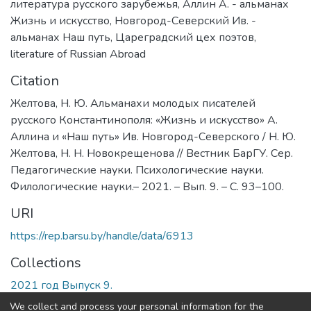
литература русского зарубежья
,
Аллин А. - альманах
Жизнь и искусство
,
Новгород-Северский Ив. -
альманах Наш путь
,
Цареградский цех поэтов
,
literature of Russian Abroad
Citation
Желтова, Н. Ю. Альманахи молодых писателей
русского Константинополя: «Жизнь и искусство» А.
Аллина и «Наш путь» Ив. Новгород-Северского / Н. Ю.
Желтова, Н. Н. Новокрещенова // Вестник БарГУ. Сер.
Педагогические науки. Психологические науки.
Филологические науки.– 2021. – Вып. 9. – С. 93–100.
URI
https://rep.barsu.by/handle/data/6913
Collections
2021 год Выпуск 9.
We collect and process your personal information for the