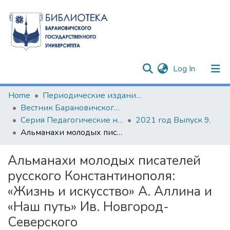
(current)
Log In
Communities & Collections
Home
Периодические издания БарГУ
Вестник Барановичского государственного университета
All of DSpace
Серия Педагогические науки. Психологические науки. Филологические науки (литературоведение)
2021 год Выпуск 9.
Альманахи молодых писателей русского Константинополя: «Жизнь и искусство» А. Аллина и «Наш путь» Ив. Новгород-Северского
Statistics
Альманахи молодых писателей
русского Константинополя:
«Жизнь и искусство» А. Аллина и
«Наш путь» Ив. Новгород-
Северского