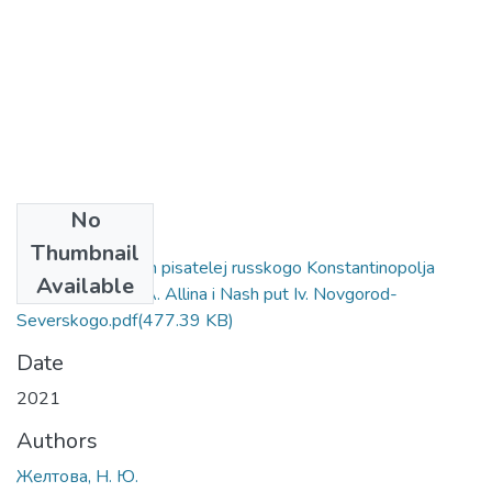
No
Files
Thumbnail
Almanahi molodyh pisatelej russkogo Konstantinopolja
Available
Zhizn i iskusstvo A. Allina i Nash put Iv. Novgorod-
Severskogo.pdf
(477.39 KB)
Date
2021
Authors
Желтова, Н. Ю.