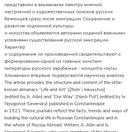
представили в альманахах палитру мнений,
настроений и художественных поисков русских
беженцев сразу после эмиграции. Сохранение и
развитие подлинной культуры
и искусства объявляются авторами изданий важными
условиями существования русской эмиграции.
Характер
и содержание их произведений свидетельствуют о
формировании одной из главных констант
литературы русского зарубежья - концепта «путь».
Альманахи впервые подвергаются научному анализу.
The article provides the structure and content of the little-
known almanacs “Life and Art” [Zhizn’ i Iskusstvo]
(edited by A. Allin) and “Our Way” [Nash Put’] (edited by Iv.
Novgorod-Seversky) published in Constantinople
in 1921. These journals reflect the facts, trends and ways of
building the cultural life in Russian Constantinople and in
the whole of Russia Abroad. Writers A. Allin and Iv.
Novgorod-Seversky, who were members of the literary