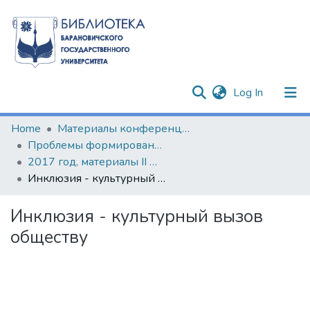
(current)
Log In
Communities & Collections
Home
Материалы конференций и семинаров
Проблемы формирования инклюзивной компетентности специалистов педагогических специальностей
All of DSpace
2017 год, материалы II Международной научно-практической конференции
Инклюзия - культурный вызов обществу
Statistics
Инклюзия - культурный вызов
обществу