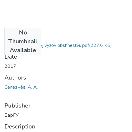
No
Files
Thumbnail
Inkljuzija - kulturnyj vyzov obshhestvu.pdf
(227.6 KB)
Available
Date
2017
Authors
Селезнёв, А. А.
Publisher
БарГУ
Description