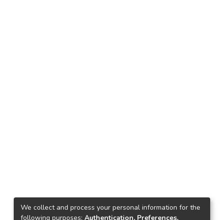
We collect and process your personal information for the
following purposes:
Authentication, Preferences,