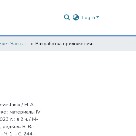
Log In
Наука - практике : Часть 1. (2023 г.)
Разработка приложения «Oskar Virtual Assistant»
sistant» / Н. А.
ике : материалы IV
 г. : в 2 ч. / М-
 редкол.: В. В.
– Ч. 1. – С. 244–