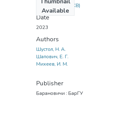
Thumbnail
244.pdf
(259.24 KB)
Available
Date
2023
Authors
Шустол, Н. А.
Шапович, Е. Г.
Михеев, И. М.
Publisher
Барановичи : БарГУ