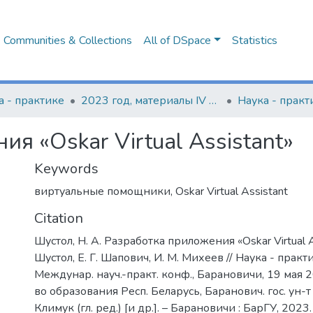
Communities & Collections
All of DSpace
Statistics
а - практике
2023 год, материалы IV Международной научно-практической конференции
я «Oskar Virtual Assistant»
Keywords
виртуальные помощники
,
Oskar Virtual Assistant
Citation
Шустол, Н. А. Разработка приложения «Oskar Virtual As
Шустол, Е. Г. Шапович, И. М. Михеев // Наука - практ
Междунар. науч.-практ. конф., Барановичи, 19 мая 2023
во образования Респ. Беларусь, Баранович. гос. ун-т ;
Климук (гл. ред.) [и др.]. – Барановичи : БарГУ, 2023. 