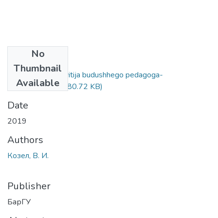
No
Files
Thumbnail
Dnevnik samorazvitija budushhego pedagoga-
Available
vospitatelja.pdf
(980.72 KB)
Date
2019
Authors
Козел, В. И.
Publisher
БарГУ