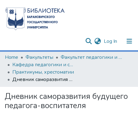
(current)
Log In
Communities & Collections
Home
Факультеты
Факультет педагогики и психологии
Кафедра педагогики и социально-гуманитарных дисциплин
All of DSpace
Практикумы, хрестоматии
Дневник саморазвития будущего педагога-воспитателя
Statistics
Дневник саморазвития будущего
педагога-воспитателя