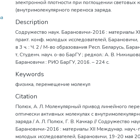
электронной плотности при поглощении световых 
(внутримолекулярного переноса заряда.
na
Description
Содружество наук. Барановичи-2016 : материалы XI
практ. конф. молодых исследователей, Барановичи, 1
в 3 ч. : Ч. 2 / М-во образования Респ. Беларусь, Бара
т, Студенч. науч. о-во БарГУ ; редкол.: А. В. Никишова (
Барановичи : РИО БарГУ, 2016. – 224 с.
Keywords
физика
,
перемещение молекул
Citation
Полюх, А. Л. Молекулярный привод линейного пер
оптически активных молекулах с внутримолекуляр
заряда / А. Л. Полюх, Г. В. Качкар // Содружество нау
Барановичи-2016 : материалы XII Междунар. науч.-п
молодых исследователей, Барановичи, 19-20 мая 2016 г.