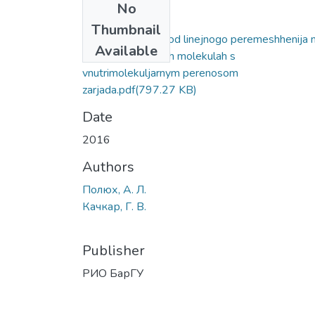
No
Files
Thumbnail
Molekuljarnyj privod linejnogo peremeshhenija 
Available
opticheski aktivnyh molekulah s
vnutrimolekuljarnym perenosom
zarjada.pdf
(797.27 KB)
Date
2016
Authors
Полюх, А. Л.
Качкар, Г. В.
Publisher
РИО БарГУ