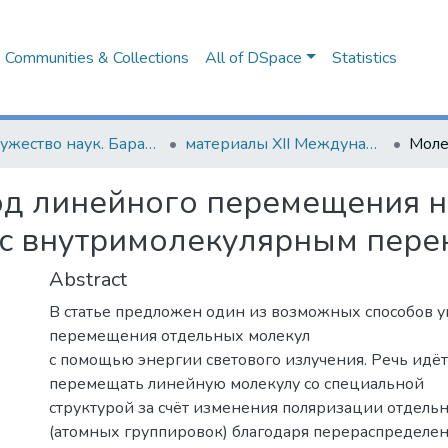
Communities & Collections
All of DSpace
Statistics
Содружество наук. Барановичи-2016
материалы XII Международной научно-практической конференции молодых исследователей, Барановичи, 19-20 мая 2016 года, Часть 2.
д линейного перемещения н
 с внутримолекулярным пере
Abstract
В статье предложен один из возможных способов 
перемещения отдельных молекул
с помощью энергии светового излучения. Речь идё
перемещать линейную молекулу со специальной
структурой за счёт изменения поляризации отдельн
(атомных группировок) благодаря перераспределе