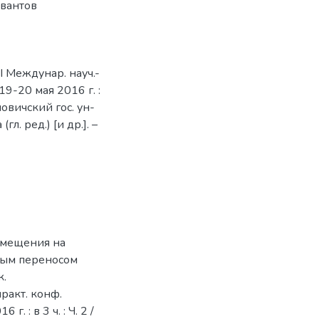
квантов
I Междунар. науч.-
9-20 мая 2016 г. :
новичский гос. ун-
гл. ред.) [и др.]. –
емещения на
ным переносом
к.
ракт. конф.
 : в 3 ч. : Ч. 2 /