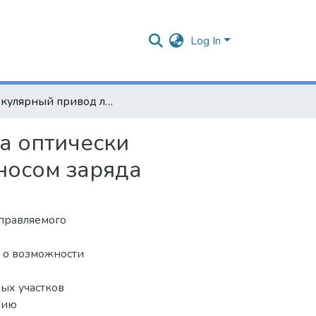
Log In
Молекулярный привод линейного перемещения на оптически активных молекулах с внутримолекулярным переносом заряда
а оптически
носом заряда
управляемого
т о возможности
ых участков
нию